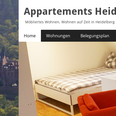
Appartements Heid
Möbliertes Wohnen, Wohnen auf Zeit in Heidelberg
Primäres
Zum
Home
Wohnungen
Belegungsplan
Inhalt
Menü
springen