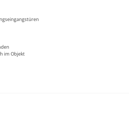
ungseingangstüren
anden
h im Objekt